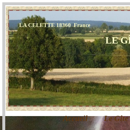
LA CELETTE 18360 France
LE G
Accueil
Le Gît